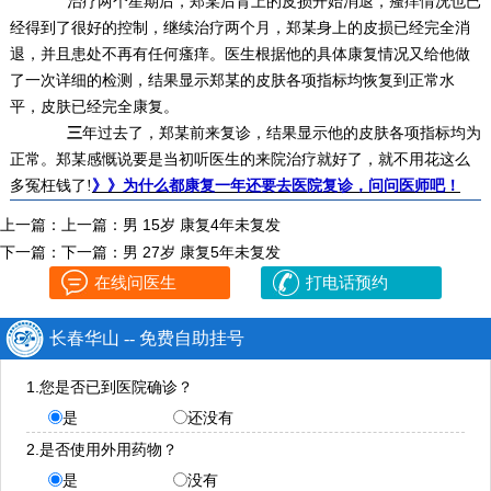
治疗两个星期后，郑某后背上的皮损开始消退，瘙痒情况也已
经得到了很好的控制，继续治疗两个月，郑某身上的皮损已经完全消
退，并且患处不再有任何瘙痒。医生根据他的具体康复情况又给他做
了一次详细的检测，结果显示郑某的皮肤各项指标均恢复到正常水
平，皮肤已经完全康复。
三
年过去了，郑某前来复诊，结果显示他的皮肤各项指标均为
正常。郑某感慨说要是当初听医生的来院治疗就好了，就不用花这么
多冤枉钱了!
》》为什么都康复一年还要去医院复诊，问问医师吧！
上一篇：上一篇：
男 15岁 康复4年未复发
下一篇：下一篇：
男 27岁 康复5年未复发
在线问医生
打电话预约
长春华山 -- 免费自助挂号
1.您是否已到医院确诊？
是
还没有
2.是否使用外用药物？
是
没有