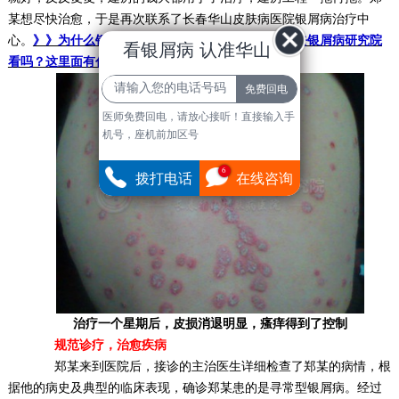
某想尽快治愈，于是再次联系了长春华山皮肤病医院银屑病治疗中
心。
》》为什么银屑病在皮肤病医院看不好？一定要去银屑病研究院
看银屑病 认准华山
看吗？这里面有什么差别？
医师免费回电，请放心接听！直接输入手
机号，座机前加区号
6
拨打电话
在线咨询
治疗一个星期后，皮损消退明显，瘙痒得到了控制
规范诊疗，治愈疾病
郑某来到医院后，接诊的主治医生详细检查了郑某的病情，根
据他的病史及典型的临床表现，确诊郑某患的是寻常型银屑病。经过