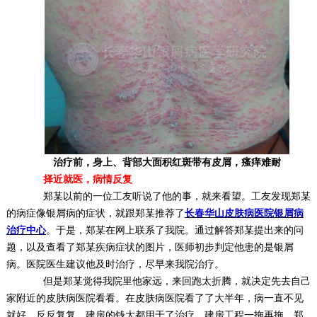
治疗前，身上、背部大面积红斑带有皮屑，瘙痒难耐
择近就医，病情反复
郑某以前的一位工友听说了他的事，就来看望。工友发现郑某
的病症像银屑病的症状，就跟郑某推荐了
长春华山皮肤病医院银屑病
治疗中心
。于是，郑某在网上联系了我院。通过解答郑某提出来的问
题，以及查看了郑某疾病症状的图片，医师初步判定他患的是银屑
病。医院医生建议他及时治疗，尽早来我院治疗。
但是
郑某觉得
我院里他家远，来回跑太折腾，就决定先去自己
家附近的皮肤病医院看看。在皮肤病医院看了了大半年，病一直不见
就好，反反复复，建房的钱大都用于了治疗，建房工程一拖再拖。郑