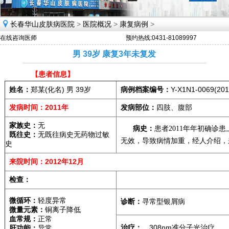
长春华山皮肤病医院
>
医院概况
>
康复病例
>
在线咨询医师
预约热线:0431-81089997
男 39岁 康复3年未复发
【患者信息】
姓名：
郑某
(化名) 男 39岁
病例档案编号：
Y-X1N1-0069(201
发病时间：
2011年
发病部位：
四肢、腹部
家族史：
无
病史：
患者2011年年初确诊
既往史：
无既往病史无药物过敏
无效，导致病情加重，经人介绍，
史
来院时间：
2012年12月
检查：
微循环：
轻度异常
诊断：
寻常型银屑病
微量元素：
铜
离子降低
血常规：
正常
治疗：
、
308nm准分子光
治疗
肝功能：
异
常