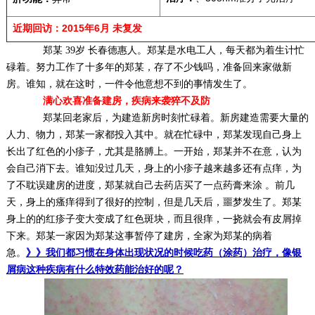
近期回访：
20
15年6月 未复发
郑某 39岁 长春德惠人。郑某是水电工人，每天都为着生计忙
碌着。努力工作了十多年的郑某，存了不少钱吗，准备回来家做新
房。谁知，就在这时，一件令他意想不到的事情发生了。
满心欢喜准备建房，疾病来袭猝不及防
郑某回老家后，为建造新房时刻忙碌着。新房建造需要大量的
人力、物力，郑某一家都投入其中。就在忙碌中，郑某发现自己身上
长出了红色的小疹子，尤其是胳膊上。一开始，郑某并不在意，认为
会自己消下去。谁知没过几天，身上的小疹子越来越多还有点痒，为
了不耽误建房的进度，郑某就自己去药店买了一点药膏来涂 。前几
天，身上的瘙痒得到了很好的控制，但是几天后，噩梦发生了。郑某
身上的的红疹子变大变成了红色斑块，而且很痒，一挠就会有皮屑掉
下来。郑某一家因为郑某这事暂停了建房，全家为郑某的病着
急。
》》我们都习惯在身体出现状况的时候吃药（涂药）治疗，像银
屑病这种疾病有什么特效药能治好的呢？